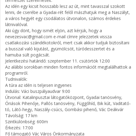
természet szerelmeseit.
Az idén egy kicsit hosszabb lesz az út, mint tavasszal szokott
lenni, de cserébe a Gyadai-rét felől mászhatjuk meg a Naszályt,
a város hegyét egy csodálatos útvonalon, számos érdekes
látnivalóval.
Aki úgy dönt, hogy ismét eljön, azt kérjük, hogy a
nevezesvac@gmail.com e-mail címre jelezzetek vissza
csatlakozási szándékotokról, mert csak akkor tudjuk biztosítani
a busszal való kijutást, gyümölcsöt, túródesszertet és a
hamuba sült pogácsát.
Jelentkezési határidő: szeptember 11. csütörtök 12:00
Az alábbi sorokban minden fontos információt megtalálhattok a
programról.
Tudnivalók:
A túra az idén is teljesen ingyenes
Indulás: Váci buszpályaudvar 9:00
Útvonal: Katalinpusztai látogatóközpont, Gyadai tanösvény,
Óriások Pihenője, Pallós tanösvény, Függőhíd, Bik kút, Vaditató-
tó, Látó-hegy, Naszály-csúcs, Gombási pihenő, Vác Deákvár
Távolság: 17 km
Szintkülönbség: 600m
Érkezés: 17:00
Fő támogató Vác Város Önkormányzata